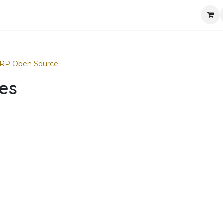
rt
Contactez-nous
Boutique
Événements
Blog
ERP Open Source
.
ées