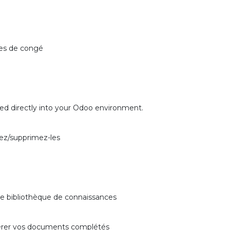
des de congé
ted directly into your Odoo environment.
ez/supprimez-les
re bibliothèque de connaissances
gérer vos documents complétés