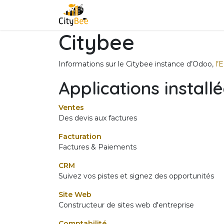
Se rendre au contenu
Page d'accueil
Services
Suppo
Citybee
Informations sur le Citybee instance d’Odoo,
l’
Applications install
Ventes
Des devis aux factures
Facturation
Factures & Paiements
CRM
Suivez vos pistes et signez des opportunités
Site Web
Constructeur de sites web d'entreprise
Comptabilité