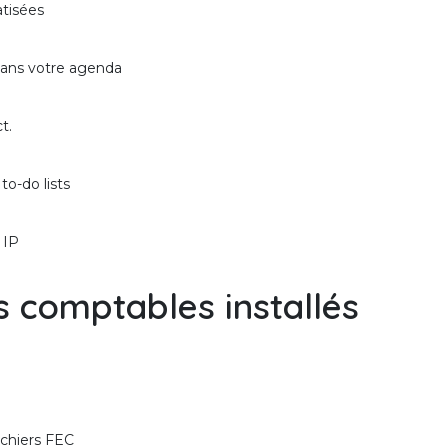
tisées
dans votre agenda
t.
o-do lists
 IP
s comptables installés
ichiers FEC